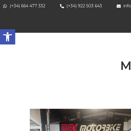
(+34) 664 477 332
(+34) 922 503 643
inf
Abrir barra de herramientas
M