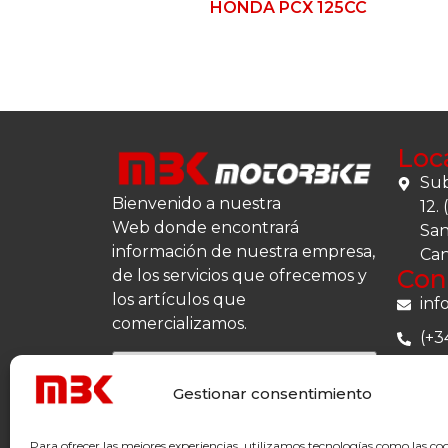
HONDA PCX 125CC
Loc
Sub
Bienvenido a nuestra
12.
Web donde encontrará
San
información de nuestra empresa,
Can
Con
de los servicios que ofrecemos y
los artículos que
inf
comercializamos.
(+3
(+3
Gestionar consentimiento
Para ofrecer las mejores experiencias, utilizamos tecnologías como las co