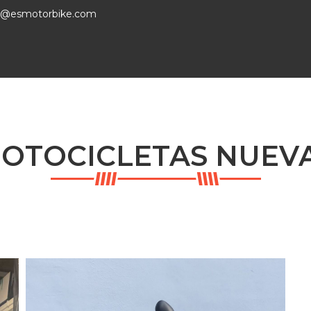
o@esmotorbike.com
OTOCICLETAS NUEV