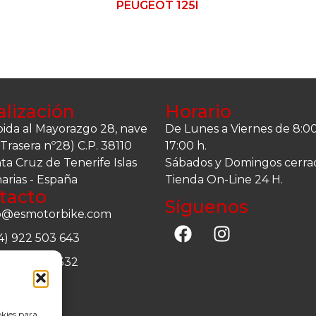
PEUGEOT 125I
alización
Horario
ida al Mayorazgo 28, nave
De Lunes a Viernes de 8:00
 (Trasera nº28) C.P. 38110
17:00 h.
ta Cruz de Tenerife Islas
Sábados y Domingos cerra
arias - España
Tienda On-Line 24 H.
tacto
Síguenos
o@esmotorbike.com
4) 922 503 643
4) 664 477 332
okies para